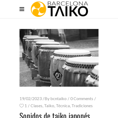
19/02/2023
By
bcntaiko
0 Comments
1
Clases
,
Taiko
,
Técnica
,
Tradiciones
Sonidos de taiko japonés