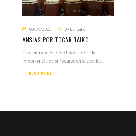
03/03/2023
By
bcntaiko
ANSIAS POR TOCAR TAIKO
Esta entrada de blog habla sobre la
importancia de enfocarse en la técnica
READ MORE