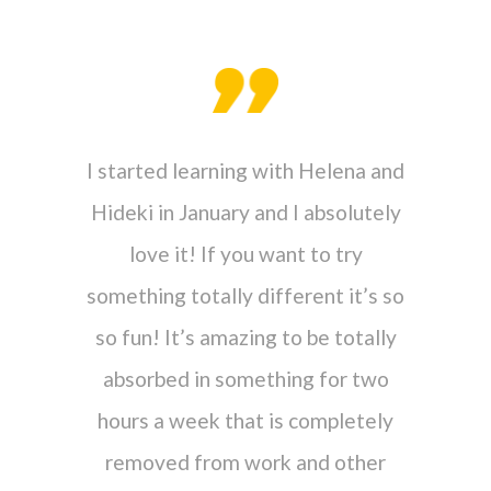
ender a
Llevo un
 TAIKO
I started learning with Helena and
y no p
, pero,
Hideki in January and I absolutely
Helena e
ambiente
love it! If you want to try
pacient
micas e
something totally different it’s so
Adem
mpañeros
so fun! It’s amazing to be totally
japon
ue poder
absorbed in something for two
forma
ón.
hours a week that is completely
habilida
removed from work and other
re