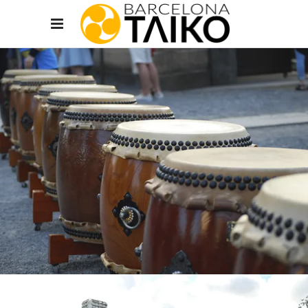
Encuentra los mejores
cursos
de
taiko