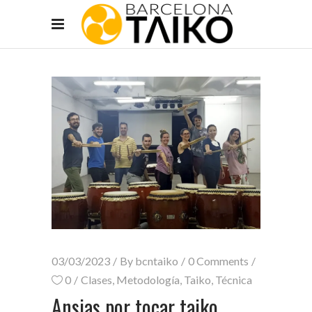
03/03/2023
By
bcntaiko
0 Comments
0
Clases
,
Metodología
,
Taiko
,
Técnica
Ansias por tocar taiko