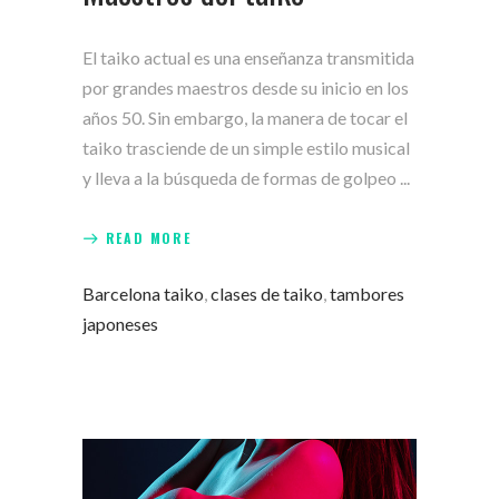
El taiko actual es una enseñanza transmitida
por grandes maestros desde su inicio en los
años 50. Sin embargo, la manera de tocar el
taiko trasciende de un simple estilo musical
y lleva a la búsqueda de formas de golpeo
READ MORE
Barcelona taiko
,
clases de taiko
,
tambores
japoneses