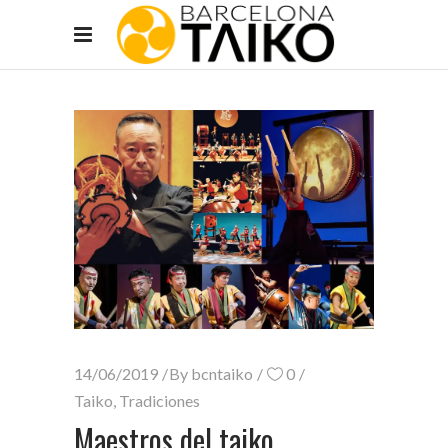
14/06/2019
By
bcntaiko
0
Taiko
,
Tradiciones
Maestros del taiko