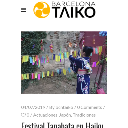
04/07/2019
By
bcntaiko
0 Comments
0
Actuaciones
,
Japón
,
Tradiciones
Festival Tanabata en Haiku