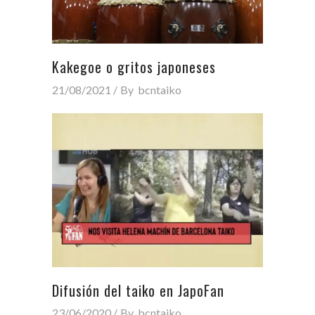
Kakegoe o gritos japoneses
21/08/2021
By
bcntaiko
Difusión del taiko en JapoFan
23/06/2020
By
bcntaiko