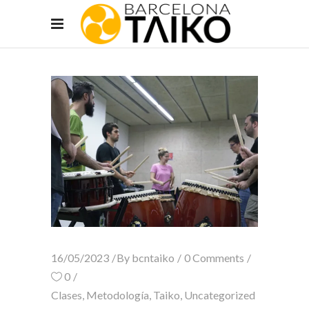
16/05/2023
By
bcntaiko
0 Comments
0
Clases
,
Metodología
,
Taiko
,
Uncategorized