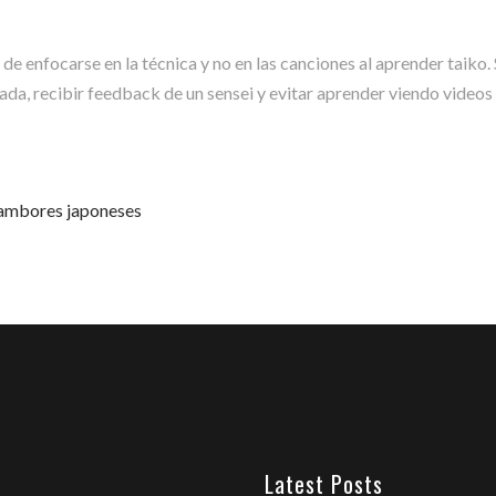
de enfocarse en la técnica y no en las canciones al aprender taiko.
da, recibir feedback de un sensei y evitar aprender viendo videos
ambores japoneses
Latest Posts