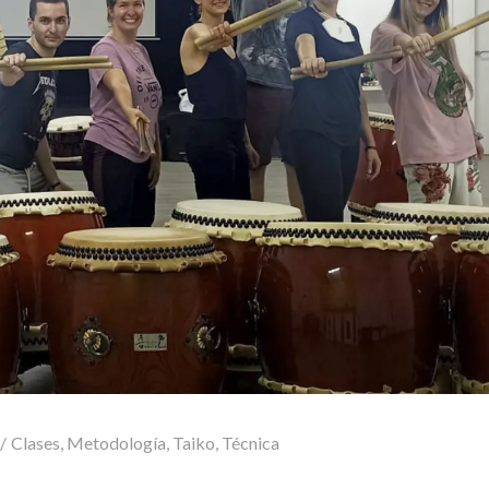
Clases
,
Metodología
,
Taiko
,
Técnica