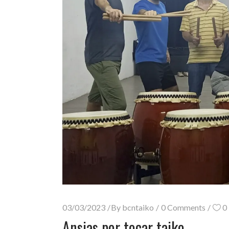
03/03/2023
By
bcntaiko
0 Comments
0
Ansias por tocar taiko