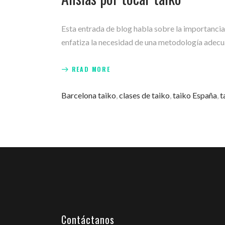
Esta entrada de blog habla sobre la importancia 
enfatiza la necesidad de una metodología adecua
READ MORE
Barcelona taiko
,
clases de taiko
,
taiko España
,
t
Contáctanos