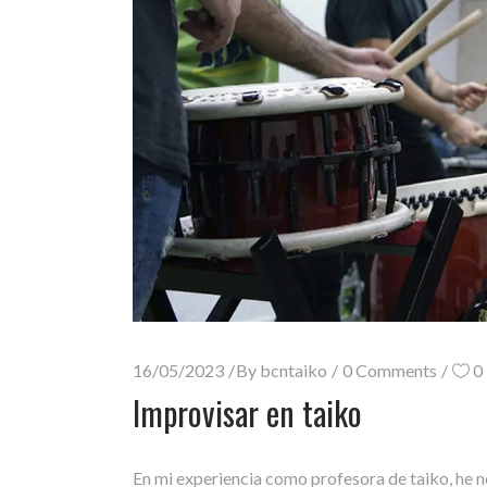
16/05/2023
By
bcntaiko
0 Comments
0
Improvisar en taiko
En mi experiencia como profesora de taiko, he n