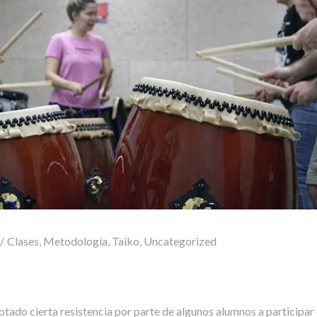
Clases
,
Metodología
,
Taiko
,
Uncategorized
otado cierta resistencia por parte de algunos alumnos a participar