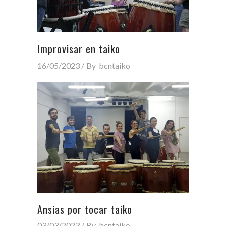
Improvisar en taiko
16/05/2023
By
bcntaiko
Ansias por tocar taiko
03/03/2023
By
bcntaiko