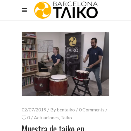
02/07/2019
By
bcntaiko
0 Comments
0
Actuaciones
,
Taiko
Muestra de taiko en